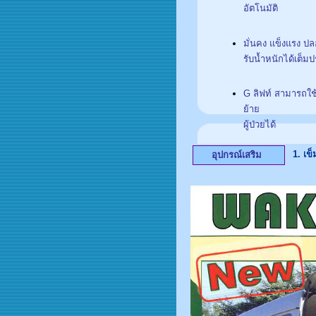
อัตโนมัติ
มั่นคง แข็งแรง ป
รับน้ำหนักได้เต็ม
G ลิฟท์ สามารถใ
ย้าย
ผู้ป่วยได้
1. เข็
อุปกรณ์เสริม